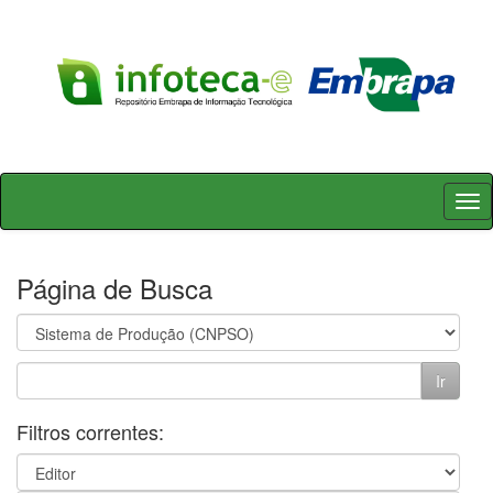
Skip
navigation
Página de Busca
Filtros correntes: