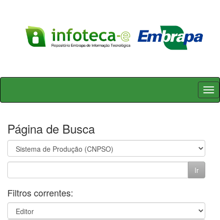
Skip
navigation
Página de Busca
Filtros correntes: