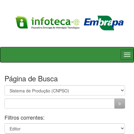
Skip
navigation
Página de Busca
Filtros correntes: