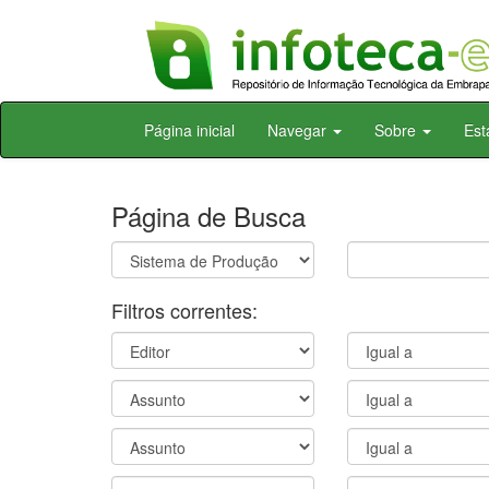
Skip
Página inicial
Navegar
Sobre
Est
navigation
Página de Busca
Filtros correntes: