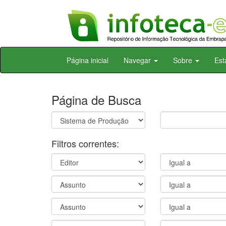
Skip
Página inicial
Navegar
Sobre
Est
navigation
Página de Busca
Filtros correntes: