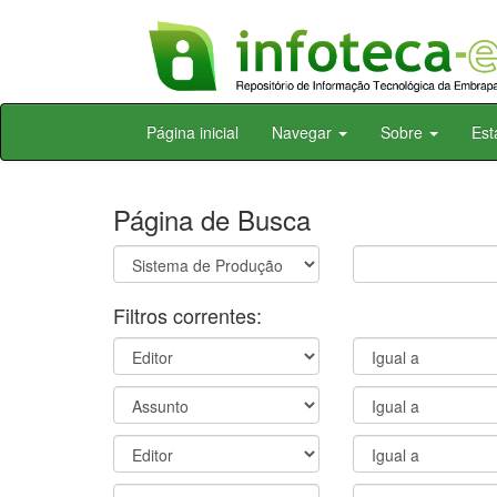
Skip
Página inicial
Navegar
Sobre
Est
navigation
Página de Busca
Filtros correntes: