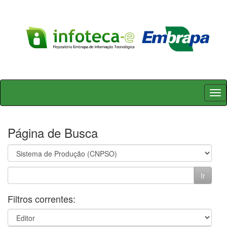
Skip
navigation
Página de Busca
Filtros correntes: