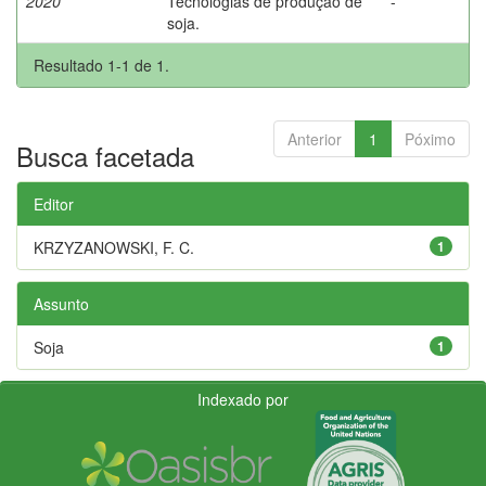
2020
Tecnologias de produção de
-
soja.
Resultado 1-1 de 1.
Anterior
1
Póximo
Busca facetada
Editor
KRZYZANOWSKI, F. C.
1
Assunto
Soja
1
Indexado por