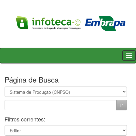
Skip
navigation
Página de Busca
Filtros correntes: