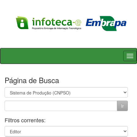
Skip
navigation
Página de Busca
Filtros correntes: