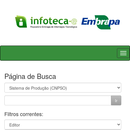
Skip
navigation
Página de Busca
Filtros correntes: