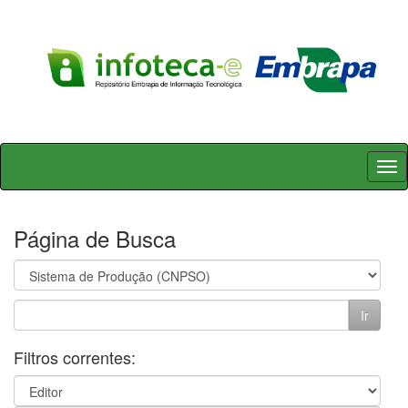
Skip
navigation
Página de Busca
Filtros correntes: