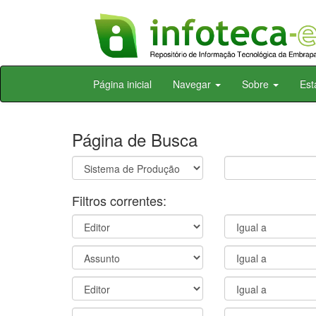
Skip
Página inicial
Navegar
Sobre
Est
navigation
Página de Busca
Filtros correntes: