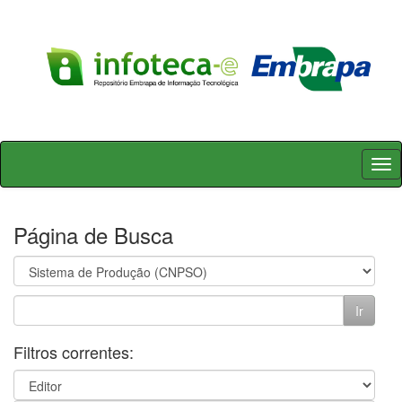
Skip
navigation
Página de Busca
Filtros correntes: