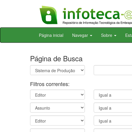
Skip
Página inicial
Navegar
Sobre
Est
navigation
Página de Busca
Filtros correntes: