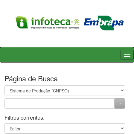
Skip
navigation
Página de Busca
Filtros correntes: