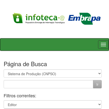
Skip
navigation
Página de Busca
Filtros correntes: