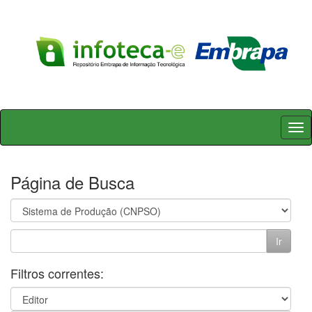
Skip
navigation
Página de Busca
Filtros correntes: