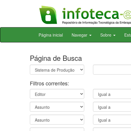
Skip
Página inicial
Navegar
Sobre
Est
navigation
Página de Busca
Filtros correntes: