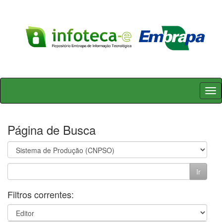
Skip
navigation
Página de Busca
Filtros correntes: