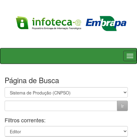
Skip
navigation
Página de Busca
Filtros correntes: