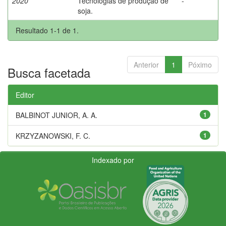
2020
Tecnologias de produção de
-
soja.
Resultado 1-1 de 1.
Anterior
1
Póximo
Busca facetada
Editor
BALBINOT JUNIOR, A. A.
1
KRZYZANOWSKI, F. C.
1
Indexado por