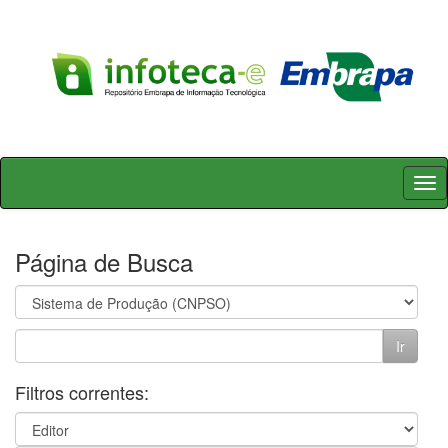
Skip
navigation
Página de Busca
Filtros correntes: