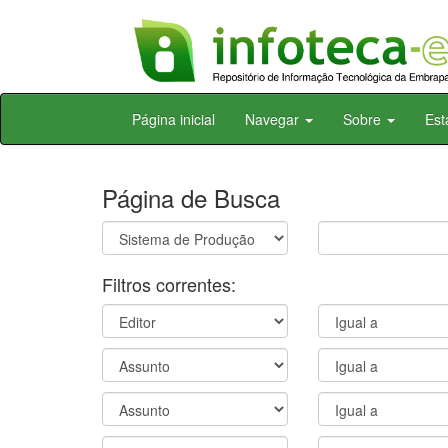
Skip
Página inicial
Navegar
Sobre
Est
navigation
Página de Busca
Filtros correntes: