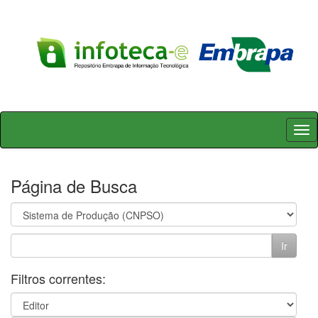
Skip
navigation
Página de Busca
Filtros correntes: