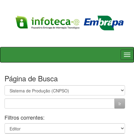
Skip
navigation
Página de Busca
Filtros correntes: