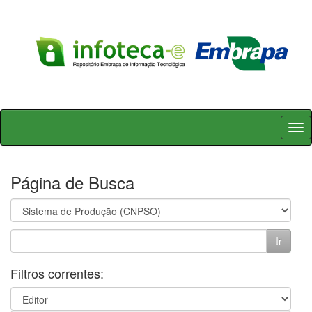
Skip
navigation
Página de Busca
Filtros correntes: