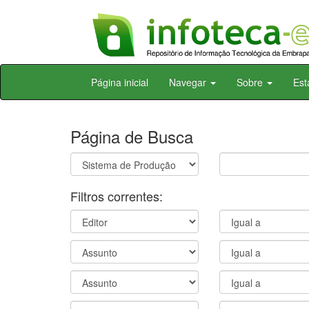
Skip
Página inicial
Navegar
Sobre
Est
navigation
Página de Busca
Filtros correntes: