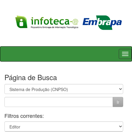
Skip
navigation
Página de Busca
Filtros correntes: