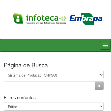
Skip
navigation
Página de Busca
Filtros correntes: