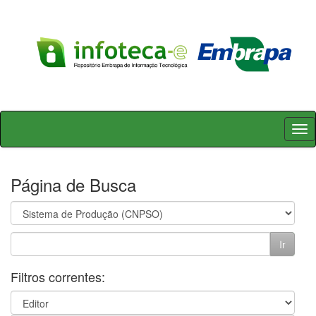
Skip
navigation
Página de Busca
Filtros correntes: