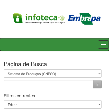
Skip
navigation
Página de Busca
Filtros correntes: