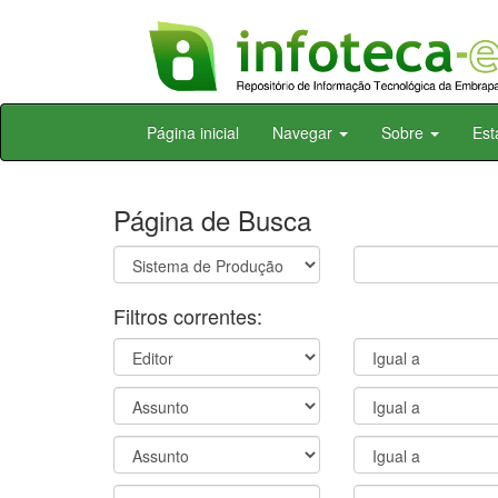
Skip
Página inicial
Navegar
Sobre
Est
navigation
Página de Busca
Filtros correntes: