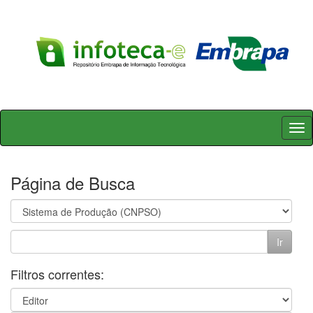
Skip
navigation
Página de Busca
Filtros correntes: