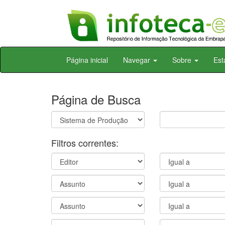
Skip
Página inicial
Navegar
Sobre
Est
navigation
Página de Busca
Filtros correntes: