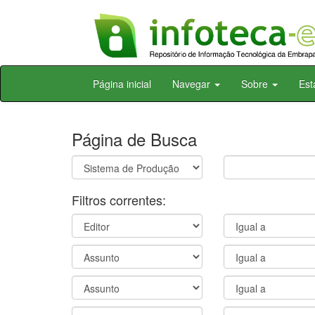
Skip
Página inicial
Navegar
Sobre
Est
navigation
Página de Busca
Filtros correntes: