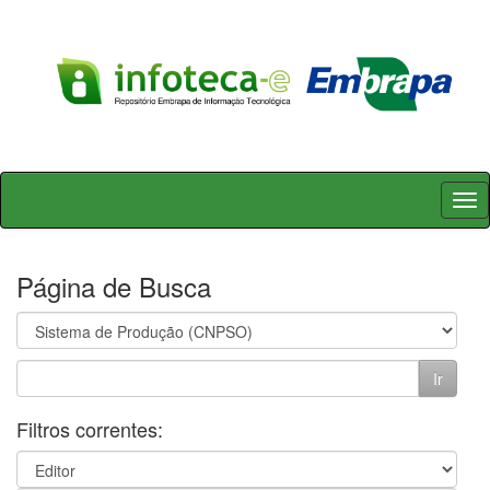
Skip
navigation
Página de Busca
Filtros correntes: