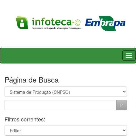
Skip
navigation
Página de Busca
Filtros correntes: