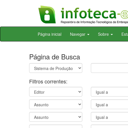
Skip
Página inicial
Navegar
Sobre
Est
navigation
Página de Busca
Filtros correntes: