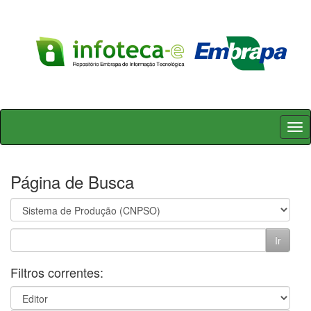
Skip
navigation
Página de Busca
Filtros correntes: