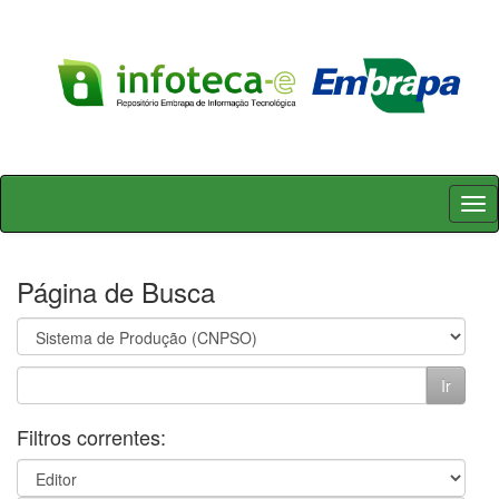
Skip
navigation
Página de Busca
Filtros correntes: