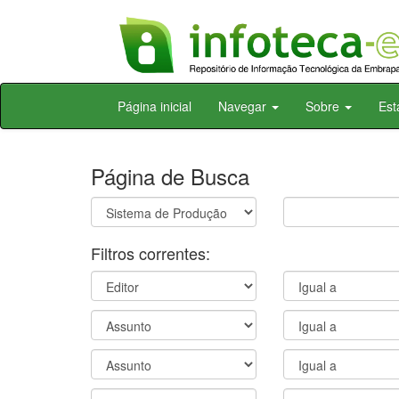
Skip
Página inicial
Navegar
Sobre
Est
navigation
Página de Busca
Filtros correntes: