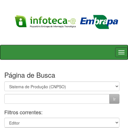
Skip
navigation
Página de Busca
Filtros correntes: