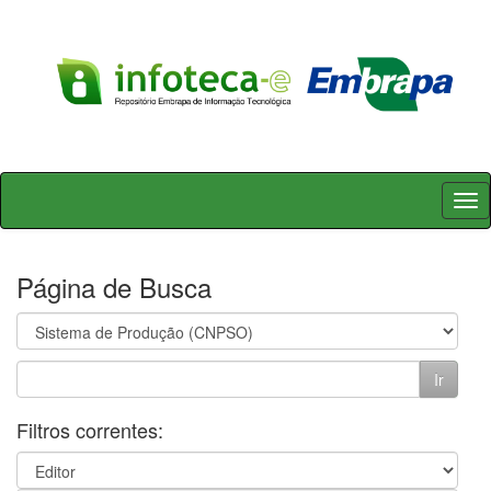
Skip
navigation
Página de Busca
Filtros correntes: