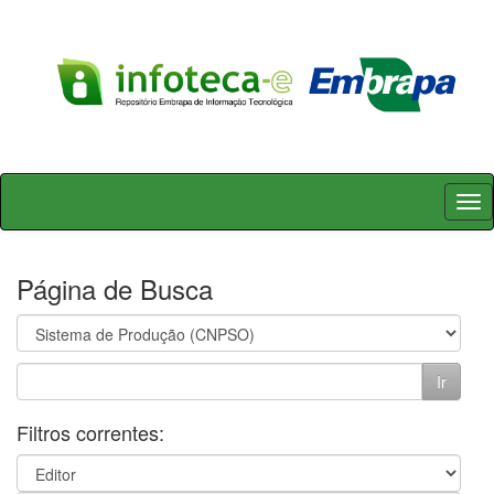
Skip
navigation
Página de Busca
Filtros correntes: