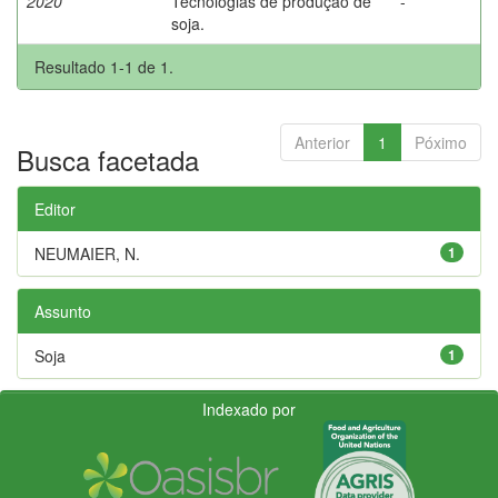
2020
Tecnologias de produção de
-
soja.
Resultado 1-1 de 1.
Anterior
1
Póximo
Busca facetada
Editor
NEUMAIER, N.
1
Assunto
Soja
1
Indexado por