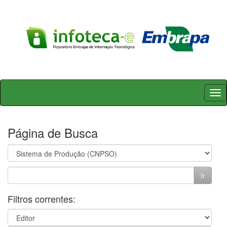
Skip
navigation
Página de Busca
Filtros correntes: