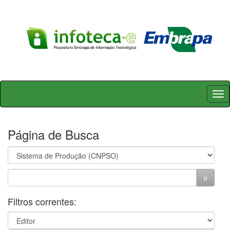
Skip
navigation
Página de Busca
Filtros correntes: