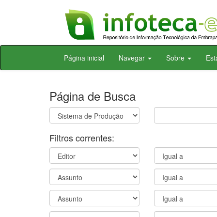
Skip
Página inicial
Navegar
Sobre
Est
navigation
Página de Busca
Filtros correntes: