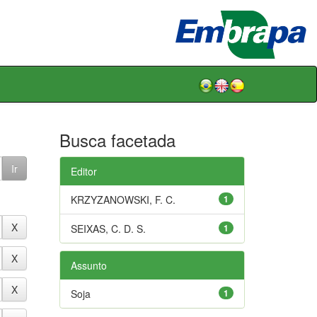
Busca facetada
Editor
KRZYZANOWSKI, F. C.
1
SEIXAS, C. D. S.
1
Assunto
Soja
1