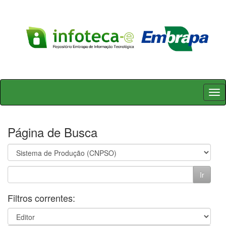
Skip
navigation
Página de Busca
Filtros correntes: