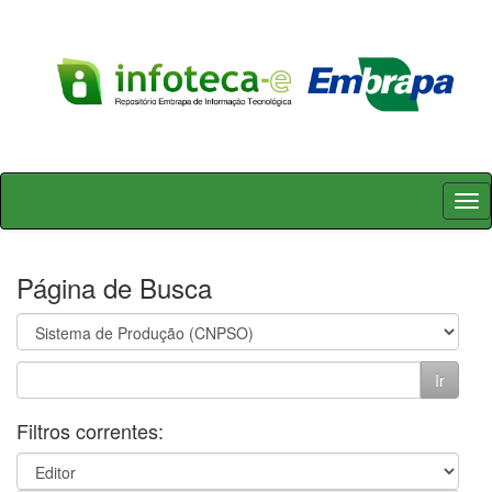
Skip
navigation
Página de Busca
Filtros correntes: