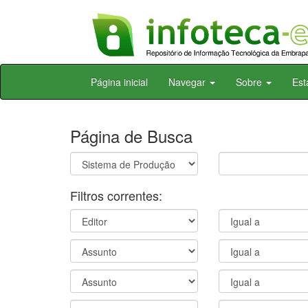
Skip
Página inicial
Navegar
Sobre
Est
navigation
Página de Busca
Filtros correntes: