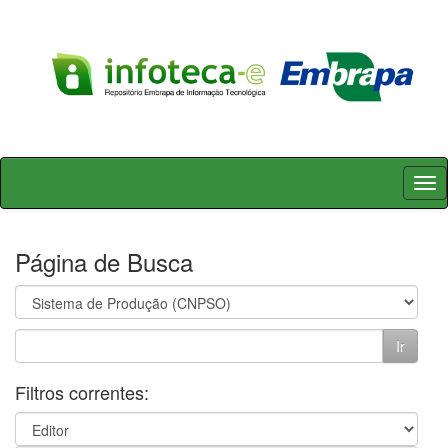
Skip
navigation
Página de Busca
Filtros correntes: